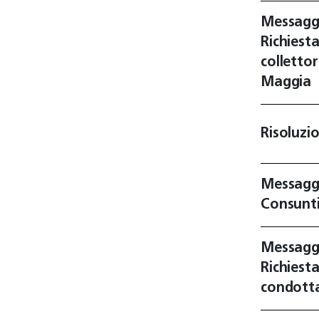
Messagg
Richiest
colletto
Maggia
Risoluzi
Messagg
Consunt
Messagg
Richiest
condotta