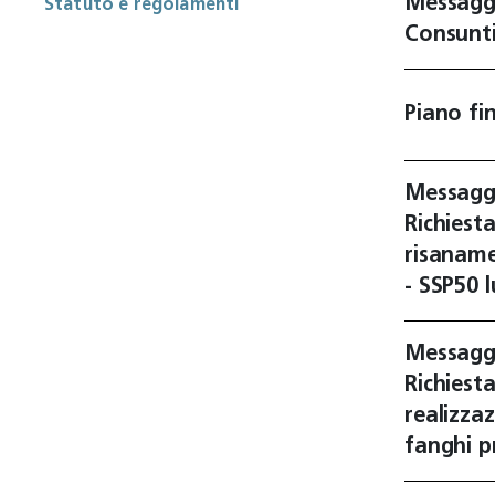
Messagg
Statuto e regolamenti
Consunt
Piano fi
Messagg
Richiesta
risaname
- SSP50 
Messagg
Richiesta
realizza
fanghi p