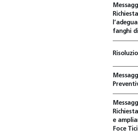
Messagg
Richiest
l’adegua
fanghi d
Risoluzi
Messagg
Preventi
Messagg
Richiest
e amplia
Foce Ti