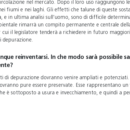
ircolazione nel mercato. Dopo il loro uso raggiungono le
nei fiumi e nei laghi. Gli effetti che talune di queste sos
a, e in ultima analisi sull’uomo, sono di difficile determi
bientale rimarrà un compito permanente e centrale della
 cui il legislatore tenderà a richiedere in futuro maggior
i depurazione.
nque reinventarsi. In che modo sarà possibile s
ente?
ti di depurazione dovranno venire ampliati e potenziati.
 dovranno pure essere preservate. Esse rappresentano un
e è sottoposto a usura e invecchiamento, e quindi a per
onsorzi di compensare tale perdita con interventi mira
 fine di conservare l’efficienza del sistema. Per non vivere
ni future, dovranno quindi essere tempestivamente predi
tano di mantenere lo standard delle opere realizzate, o d