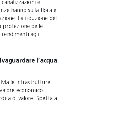
 canalizzazioni e
tanze hanno sulla flora e
nazione. La riduzione del
 protezione delle
i rendimenti agli
alvaguardare l’acqua
 Ma le infrastrutture
 valore economico
dita di valore. Spetta a
ti di risanamento e
 oltre sulle spalle delle
sposti mezzi finanziari
i sostituirle. Non solo