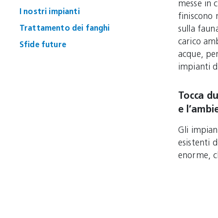
messe in c
I nostri impianti
finiscono 
Trattamento dei fanghi
sulla faun
carico am
Sfide future
acque, per
impianti d
Tocca du
e l’ambi
Gli impian
esistenti
enorme, ch
Comuni e C
rinnovo, al
generazio
che consen