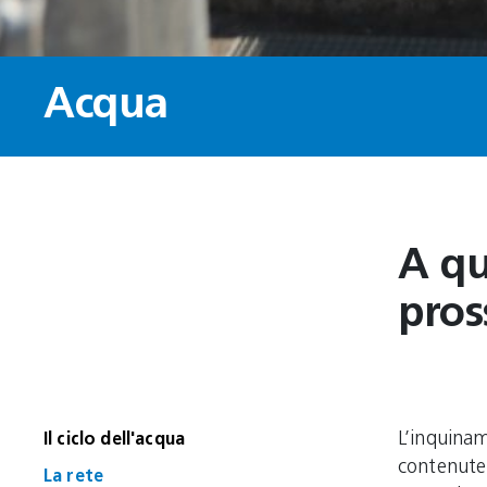
Acqua
A qu
pros
L’inquinam
Il ciclo dell'acqua
contenute
La rete